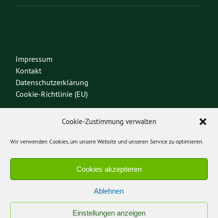
Impressum
Kontakt
Datenschutzerklärung
Cookie-Richtlinie (EU)
Mitmachen!
Cookie-Zustimmung verwalten
Bundespartei
Wir verwenden Cookies, um unsere Website und unseren Service zu optimieren.
Heinrich Böll Stiftung RLP
GRÜNE Jugend RLP
GRÜNE RLP
Cookies akzeptieren
GRÜNE WW
Ablehnen
Einstellungen anzeigen
Diese Seite nutzt das freie Wordpress-Theme
Urwahl3000
. Erstellt mit
❤
von