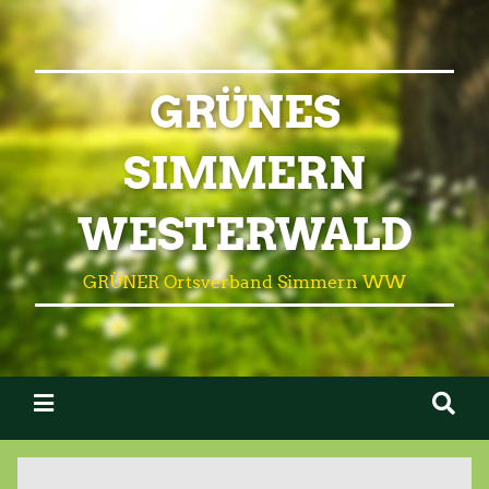
GRÜNES
SIMMERN
WESTERWALD
GRÜNER Ortsverband Simmern WW