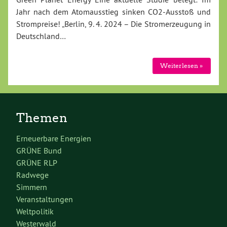
Jahr nach dem Atomausstieg sinken CO2-Ausstoß und
Strompreise! „Berlin, 9. 4. 2024 – Die Stromerzeugung in
Deutschland…
Weiterlesen »
Themen
Erneuerbare Energien
GRÜNE Bund
GRÜNE RLP
Radwege
Simmern
Veranstaltungen
Weltpolitik
Westerwald