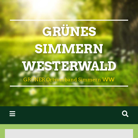
GRÜNES
SIMMERN
WESTERWALD
GRÜNER Ortsverband Simmern WW