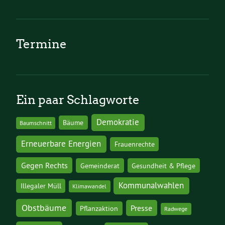
Termine
Ein paar Schlagworte
Demokratie
Bäume
Baumschnitt
Erneuerbare Energien
Frauenrechte
Gegen Rechts
Gemeinderat
Gesundheit & Pflege
Kommunalwahlen
Illegaler Müll
Klimawandel
Obstbäume
Presse
Pflanzaktion
Radwege