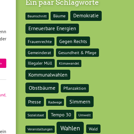
Ein paar Schlagworte
Demokratie
Bäume
Baumschnitt
Erneuerbare Energien
enn
der
Gegen Rechts
Frauenrechte
Gemeinderat
Gesundheit & Pflege
Illegaler Müll
»
Klimawandel
Kommunalwahlen
Obstbäume
Pflanzaktion
und
,
Simmern
Presse
Radwege
Tempo 30
Sozialstaat
Umwelt
Wahlen
Wald
Veranstaltungen
ein