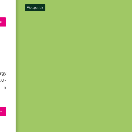
Weltpolitik
»
rgy
O2-
 in
»