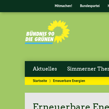
Mitmachen!
Bundespartei
Aktuelles
Simmerner Th
Startseite
⟩
Erneuerbare Energien
Erneuerbare Ene