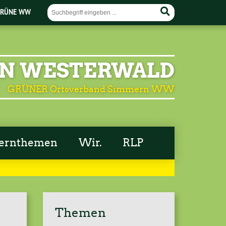
RÜNE WW
N WESTERWALD
GRÜNER Ortsverband Simmern WW
ernthemen
Wir.
RLP
Themen