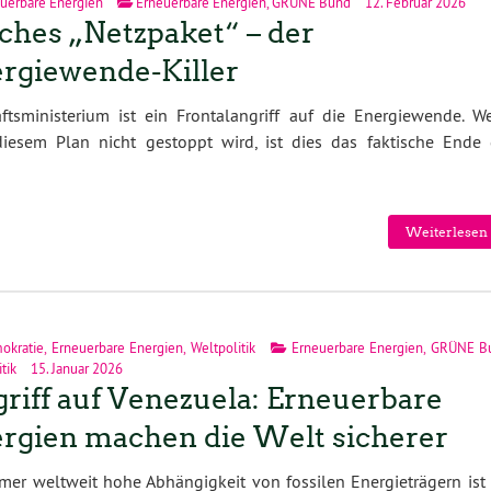
uerbare Energien
Erneuerbare Energien
,
GRÜNE Bund
12. Februar 2026
ches „Netzpaket“ – der
rgiewende-Killer
tsministerium ist ein Frontalangriff auf die Energiewende. W
 diesem Plan nicht gestoppt wird, ist dies das faktische Ende 
Weiterlesen 
okratie
,
Erneuerbare Energien
,
Weltpolitik
Erneuerbare Energien
,
GRÜNE B
tik
15. Januar 2026
riff auf Venezuela: Erneuerbare
rgien machen die Welt sicherer
mmer weltweit hohe Abhängigkeit von fossilen Energieträgern ist 