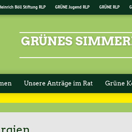
Heinrich Böll Stiftung RLP
GRÜNE Jugend RLP
GRÜNE RLP
G
GRÜNES SIMMER
emen
Unsere Anträge im Rat
Grüne K
rgien