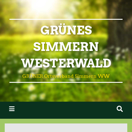
GRÜNES
SIMMERN
WESTERWALD
GRÜNER Ortsverband Simmern WW