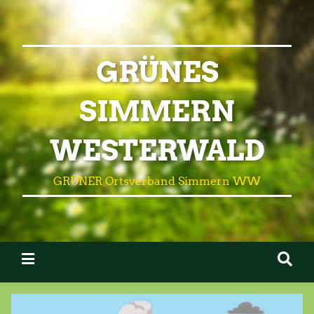
GRÜNES
SIMMERN
WESTERWALD
GRÜNER Ortsverband Simmern WW