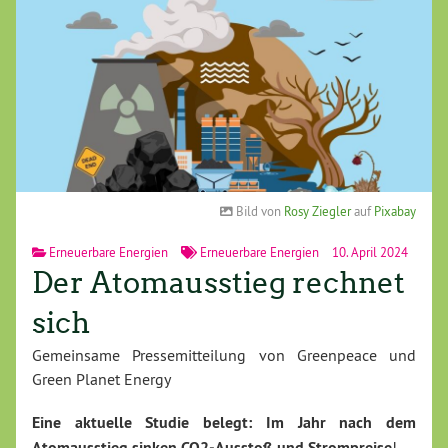
Bild von
Rosy Ziegler
auf
Pixabay
Erneuerbare Energien
Erneuerbare Energien
10. April 2024
Der Atomausstieg rechnet
sich
Gemeinsame Pressemitteilung von Greenpeace und
Green Planet Energy
Eine aktuelle Studie belegt: Im Jahr nach dem
Atomausstieg sinken CO2-Ausstoß und Strompreise
!