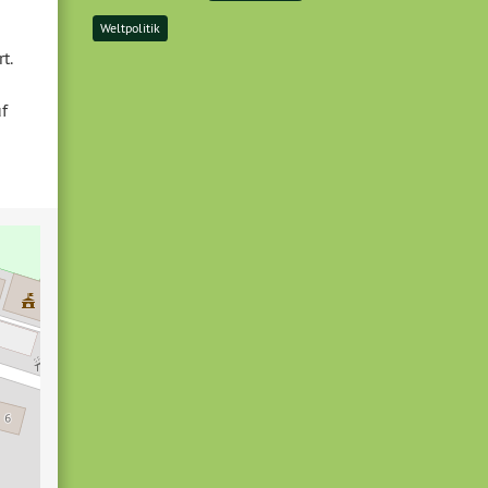
Weltpolitik
t.
f