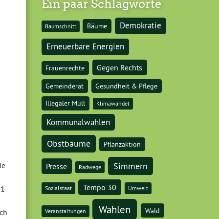
Ein paar Schlagworte
Demokratie
Bäume
Baumschnitt
Erneuerbare Energien
Gegen Rechts
Frauenrechte
Gemeinderat
Gesundheit & Pflege
Illegaler Müll
Klimawandel
Kommunalwahlen
Obstbäume
Pflanzaktion
Simmern
ie
Presse
Radwege
Tempo 30
21
Sozialstaat
Umwelt
Wahlen
Wald
ich
Veranstaltungen