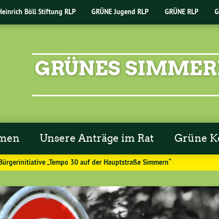
Heinrich Böll Stiftung RLP
GRÜNE Jugend RLP
GRÜNE RLP
G
GRÜNES SIMMER
emen
Unsere Anträge im Rat
Grüne K
Bürgerinitiative „Tempo 30 auf der Hauptstraße Simmern“