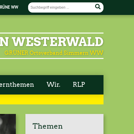
RÜNE WW
N WESTERWALD
GRÜNER Ortsverband Simmern WW
ernthemen
Wir.
RLP
Themen