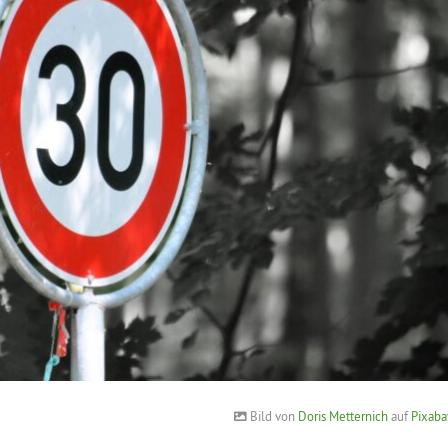
Bild von
Doris Metternich
auf
Pixaba