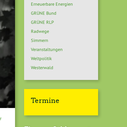
Erneuerbare Energien
GRÜNE Bund
GRÜNE RLP
Radwege
Simmern
Veranstaltungen
Weltpolitik
Westerwald
Termine
y