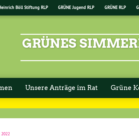
Heinrich Böll Stiftung RLP
GRÜNE Jugend RLP
GRÜNE RLP
G
GRÜNES SIMMER
emen
Unsere Anträge im Rat
Grüne K
z 2022