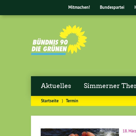
Mitmachen!
Bundespartei
Aktuelles
Simmerner Th
Startseite
⟩
Termin
18. Mär