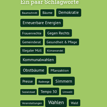
Ein paar Schlagworte
Demokratie
Bäume
Baumschnitt
Erneuerbare Energien
Gegen Rechts
Frauenrechte
Gemeinderat
Gesundheit & Pflege
Illegaler Müll
Klimawandel
Kommunalwahlen
Obstbäume
Pflanzaktion
Simmern
Presse
Radwege
Tempo 30
Sozialstaat
Umwelt
Wahlen
Wald
Veranstaltungen