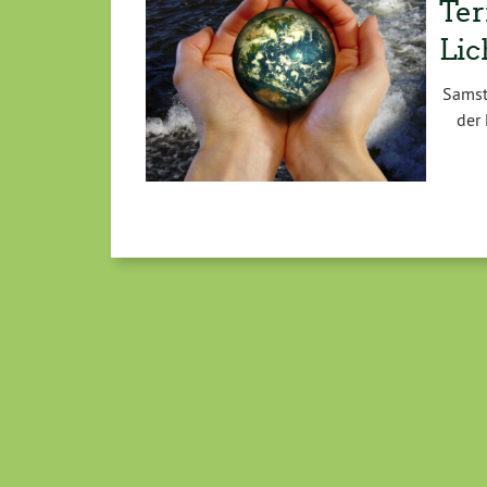
Ter
Lic
Samst
der