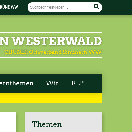
RÜNE WW
N WESTERWALD
GRÜNER Ortsverband Simmern WW
ernthemen
Wir.
RLP
Themen